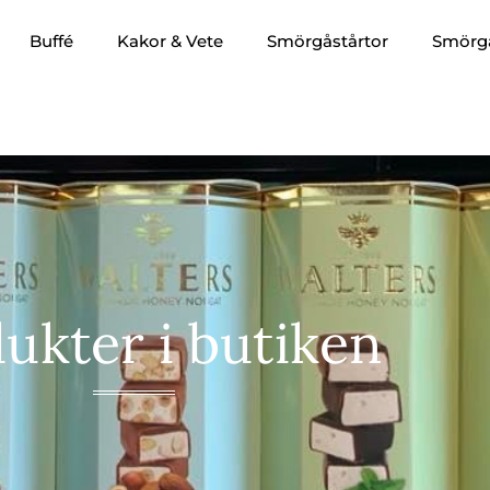
Buffé
Kakor & Vete
Smörgåstårtor
Smörg
ukter i butiken