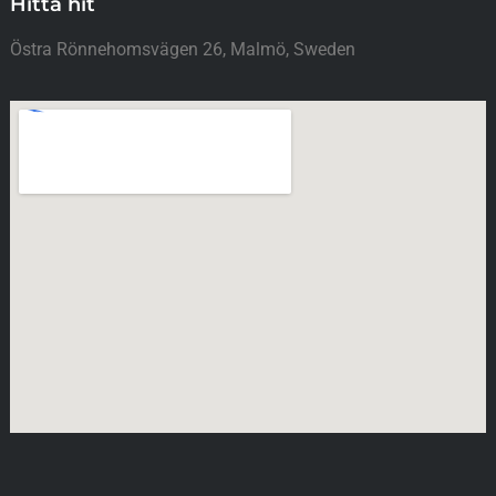
Hitta hit
Östra Rönnehomsvägen 26, Malmö, Sweden